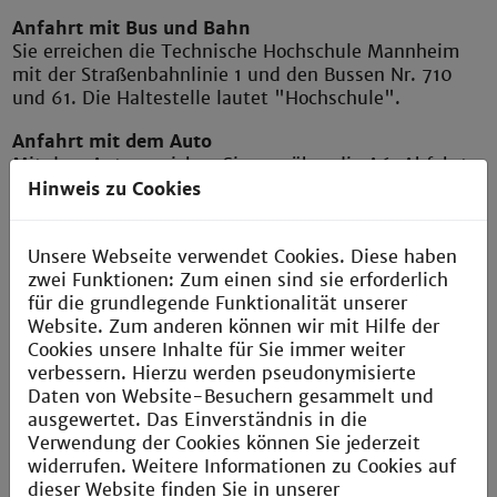
Anfahrt mit Bus und Bahn
Sie erreichen die Technische Hochschule Mannheim
mit der Straßenbahnlinie 1 und den Bussen Nr. 710
und 61. Die Haltestelle lautet "Hochschule".
Anfahrt mit dem Auto
Mit dem Auto erreichen Sie uns über die A6, Abfahrt
Mannheim Mitte. Am Planetarium folgen Sie links
Hinweis zu Cookies
dem Hinweisschild Richtung Hochschule Mannheim.
Am Neckauer Übergang überqueren Sie die gelbe
Unsere Webseite verwendet Cookies. Diese haben
Brücke und finden die Hochschule direkt auf der
zwei Funktionen: Zum einen sind sie erforderlich
rechten Seite zu Beginn der Neckauer Straße.
für die grundlegende Funktionalität unserer
Parkmöglichkeiten finden Sie in der Speyrer Straße
Website. Zum anderen können wir mit Hilfe der
und auf dem Parkplatz der Hochschule an der
Cookies unsere Inhalte für Sie immer weiter
Kreuzung John-Deere-Straße/Paul-Wittsack-Straße.
verbessern. Hierzu werden pseudonymisierte
Anfahrtsplan - de (PDF)
Daten von Website-Besuchern gesammelt und
ausgewertet. Das Einverständnis in die
Directions - en (PDF)
Verwendung der Cookies können Sie jederzeit
widerrufen. Weitere Informationen zu Cookies auf
dieser Website finden Sie in unserer